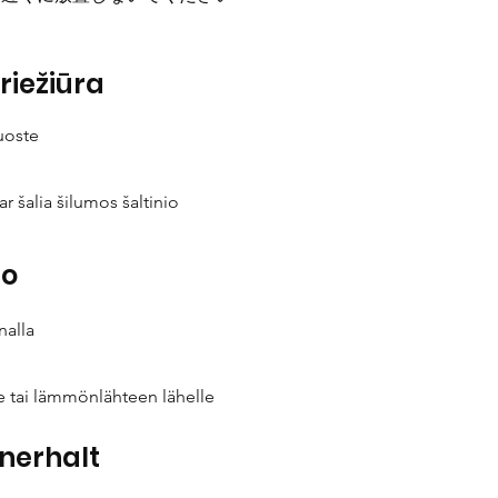
priežiūra
uoste
ar šalia šilumos šaltinio
to
nalla
le tai lämmönlähteen lähelle
nnerhalt