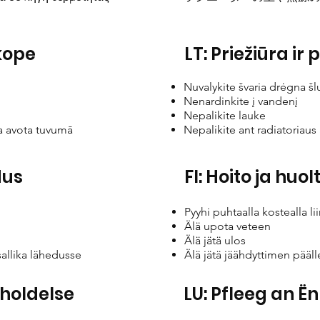
kope
LT: Priežiūra ir 
Nuvalykite švaria drėgna šl
Nenardinkite į vandenį
Nepalikite lauke
ma avota tuvumā
Nepalikite ant radiatoriaus 
dus
FI: Hoito ja huol
Pyyhi puhtaalla kostealla lii
Älä upota veteen
Älä jätä ulos
sallika lähedusse
Älä jätä jäähdyttimen pääl
eholdelse
LU: Pfleeg an Ë