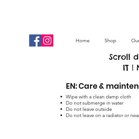
Home
Shop
Our
Scroll d
IT |
EN: Care & mainte
Wipe with a clean damp cloth
Do not submerge in water
Do not leave outside
Do not leave on a radiator or nea