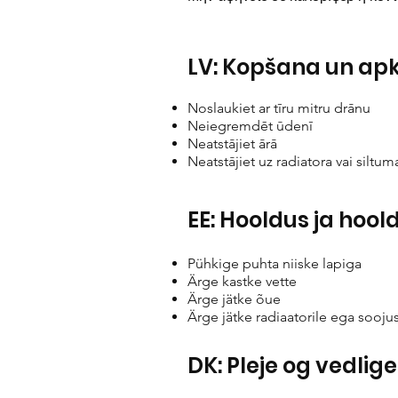
LV: Kopšana un ap
Noslaukiet ar tīru mitru drānu
Neiegremdēt ūdenī
Neatstājiet ārā
Neatstājiet uz radiatora vai siltu
EE: Hooldus ja hool
Pühkige puhta niiske lapiga
Ärge kastke vette
Ärge jätke õue
Ärge jätke radiaatorile ega sooju
DK: Pleje og vedlig