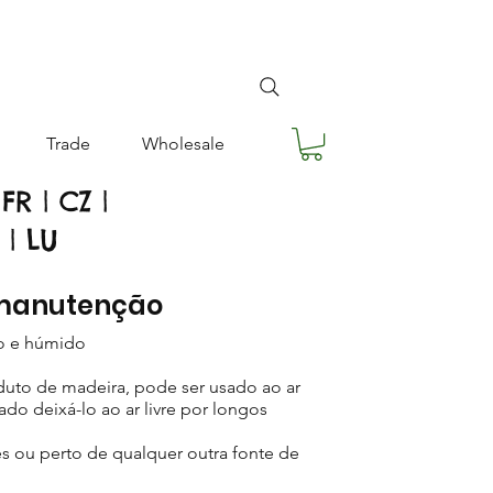
Trade
Wholesale
FR | CZ |
 | LU
 manutenção
o e húmido
uto de madeira, pode ser usado ao ar
do deixá-lo ao ar livre por longos
s ou perto de qualquer outra fonte de