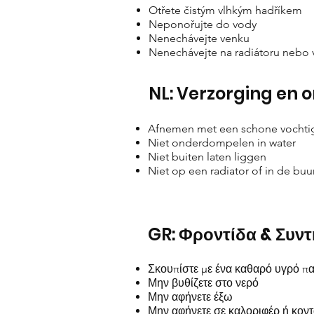
Otřete čistým vlhkým hadříkem
Neponořujte do vody
Nenechávejte venku
Nenechávejte na radiátoru nebo v 
NL: Verzorging en
Afnemen met een schone vochti
Niet onderdompelen in water
Niet buiten laten liggen
Niet op een radiator of in de bu
GR:
Φροντίδα & Συν
Σκουπίστε με ένα καθαρό υγρό πα
Μην βυθίζετε στο νερό
Μην αφήνετε έξω
Μην αφήνετε σε καλοριφέρ ή κον