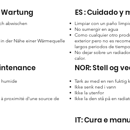
& Wartung
ES : Cuidado y
uch abwischen
Limpiar con un paño limp
No sumergir en agua
Como cualquier otro produ
 in der Nähe einer Wärmequelle
exterior pero no es recome
largos periodos de tiempo
No dejar sobre un radiador
calor.
aintenance
NOR: Stell og v
t humide
Tørk av med en ren fuktig k
Ikke senk ned i vann
Ikke la utenfor
u à proximité d'une source de
Ikke la den stå på en radia
IT: Cura e man