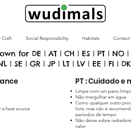
 Craft
Social Responsibility
Habitats
Contact
own for DE | AT | CH | ES | PT | NO | 
 NL | SE | GR | JP | LT | LV | EE | FI | DK
nance
PT : Cuidado e
Limpe com um pano limp
Não mergulhar em água
Como qualquer outro prod
r a heat source
livre, mas não é recomenda
períodos de tempo.
Não deixe sobre radiadore
calor