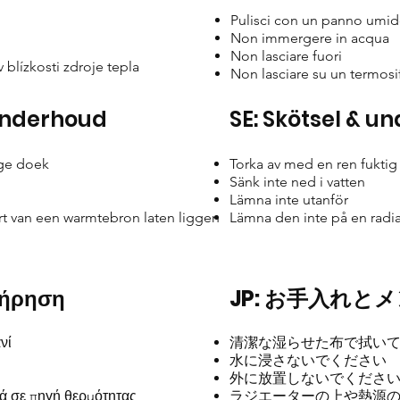
Pulisci con un panno umid
Non immergere in acqua
Non lasciare fuori
blízkosti zdroje tepla
Non lasciare su un termosi
 onderhoud
SE: Skötsel & un
ge doek
Torka av med en ren fuktig 
Sänk inte ned i vatten
Lämna inte utanför
urt van een warmtebron laten liggen
Lämna den inte på en radia
τήρηση
JP: お手入れと
νί
清潔な湿らせた布で拭い
水に浸さないでください
外に放置しないでくださ
τά σε πηγή θερμότητας
ラジエーターの上や熱源